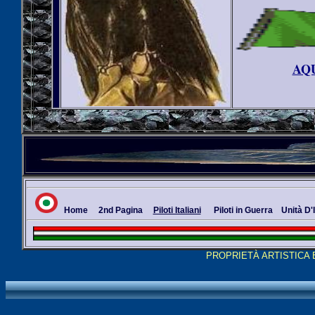
AQU
Home
2nd Pagina
Piloti Italiani
Piloti in Guerra
Unità D'
PROPRIETÀ ARTISTICA 