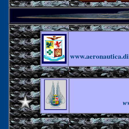
www.aeronautica.dif
ww