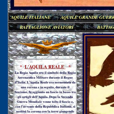
AQUILE
ITALIANE
AQUILE GRANDE GUER
BATTAGLIONE
AVIATORI
BATTA
*
L'AQUILA REALE
*
La Regia Aquila
era il simbolo della Regia
Aeronautica Militare durante il Regno
d’Italia. L’Aquila Reale era sormontata da
una corona e in seguito, durante il
fascismo, fu aggiunto un fascio in basso tra
gli artigli dell’Aquila. Dopo
la Seconda
Guerra
Mondiale venne tolto il fascio e,
con l’avvento della Repubblica Italiana, si
sostituì la corona con la torre giungendo