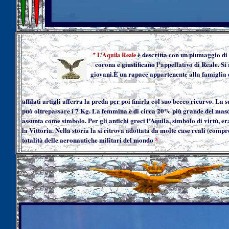
è descritta con un piumaggio di
L’Aquila Reale
*
corona e giustificano l’appellativo di Reale. S
giovani.È un rapace appartenente alla famiglia d
affilati artigli afferra la preda per poi finirla col suo becco ricurvo. 
può oltrepassare i 7 Kg. La femmina è di circa 20% più grande del maschi
assunta come simbolo. Per gli antichi greci l’Aquila, simbolo di virtù
la Vittoria. Nella storia la si ritrova adottata da molte case reali (compr
totalità delle aeronautiche militari del mondo
*