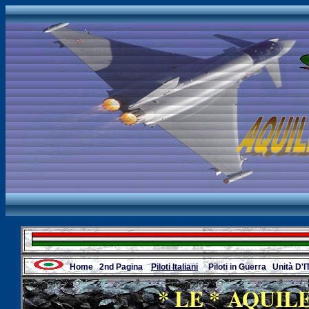
Home
2nd Pagina
Piloti Italiani
Piloti in Guerra
Unità D'I
* LE * AQUIL