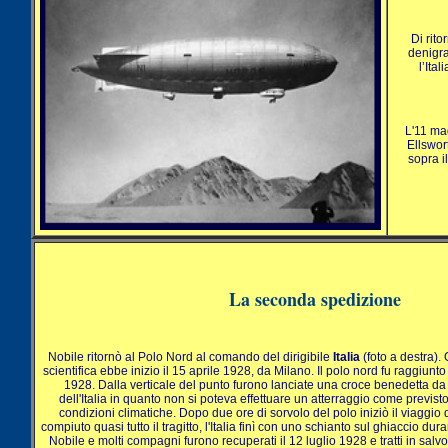
Di rit
denigra
l’Ita
L'11 mag
Ellswor
sopra i
La seconda spedizione
Nobile ritornò al Polo Nord al comando del dirigibile
Italia
(foto a destra)
scientifica ebbe inizio il 15 aprile 1928, da Milano. Il polo nord fu raggiunt
1928. Dalla verticale del punto furono lanciate una croce benedetta da
dell'Italia in quanto non si poteva effettuare un atterraggio come previs
condizioni climatiche. Dopo due ore di sorvolo del polo iniziò il viaggio 
compiuto quasi tutto il tragitto, l'Italia finì con uno schianto sul ghiaccio du
Nobile e molti compagni furono recuperati il 12 luglio 1928 e tratti in sal