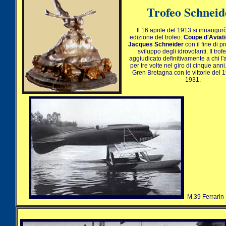
Trofeo Schnei
Il 16 aprile del 1913 si innaugur
edizione del trofeo:
Coupe d'Aviat
Jacques Schneider
con il fine di 
sviluppo degli idrovolanti. Il tro
aggiudicato definitivamente a chi l'
per tre volte nel giro di cinque anni.
Gren Bretagna con le vittorie del 
1931.
M.39 Ferrarin