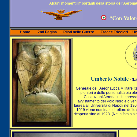
Alcuni momenti importanti della storia dell'Aeronau
Con Valore
"
Home
2nd Pagina
Piloti nelle Guerre
Frecce Tricolori
Un
Umberto Nobile
- (L
Generale dell’Aeronautica Militare It
pionieri e delle personalità più el
Costruzioni Aeronautiche presso 
avvistamento del Polo Nord e divenne
laurea all’Università di Napoli nel 190
1919 viene nominato direttore dello 
ricoperta sino al 1928. (Nella foto a s