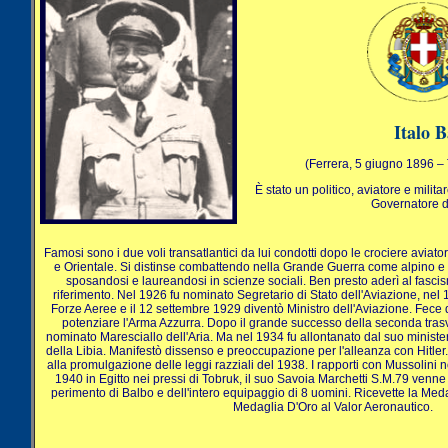
Italo 
(Ferrera, 5 giugno 1896 – 
È stato un politico, aviatore e milita
Governatore de
Famosi sono i due voli transatlantici da lui condotti dopo le crociere aviat
e Orientale. Si distinse combattendo nella Grande Guerra come alpino e nel
sposandosi e laureandosi in scienze sociali. Ben presto aderì al fasci
riferimento. Nel 1926 fu nominato Segretario di Stato dell'Aviazione, nel
Forze Aeree e il 12 settembre 1929 diventò Ministro dell'Aviazione. Fece 
potenziare l'Arma Azzurra. Dopo il grande successo della seconda trasv
nominato Maresciallo dell'Aria. Ma nel 1934 fu allontanato dal suo minist
della Libia. Manifestò dissenso e preoccupazione per l'alleanza con Hitle
alla promulgazione delle leggi razziali del 1938. I rapporti con Mussolini 
1940 in Egitto nei pressi di Tobruk, il suo Savoia Marchetti S.M.79 venne
perimento di Balbo e dell'intero equipaggio di 8 uomini. Ricevette la Medag
Medaglia D'Oro al Valor Aeronautico.