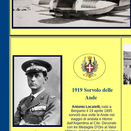
1919 Sorvolo delle
Ande
Antonio Locatelli,
nato a
Bergamo il 19 aprile 1895
sorvolò due volte le Ande nel
viaggio di andata e ritorno
dall'Argentina al Cile. Decorato
con tre Medaglie D'Oro al Valor