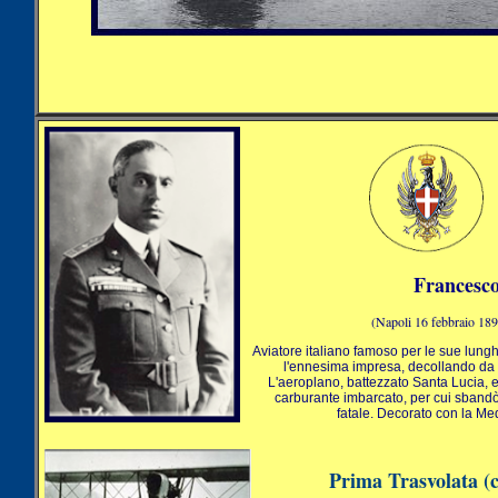
Francesc
(Napoli 16 febbraio 1890 
Aviatore italiano famoso per le sue lungh
l'ennesima impresa, decollando da
L'aeroplano, battezzato Santa Lucia, 
carburante imbarcato, per cui sban
fatale. Decorato con la Med
Prima Trasvolata (