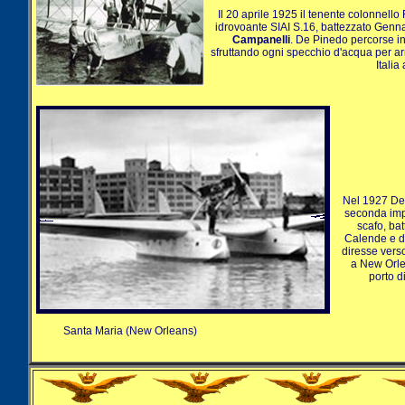
Il 20 aprile 1925 il tenente colonnell
idrovoante SIAI S.16, battezzato Genna
Campanelli
. De Pinedo percorse i
sfruttando ogni specchio d'acqua per arr
Itali
Nel 1927 De
seconda impr
scafo, ba
Calende e do
diresse vers
a New Orle
porto d
Santa Maria (New Orleans)