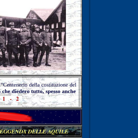
°Centenerio della costituzione del
o che diedero tutto, spesso anche
.
1
-
2
EGGENDA DELLE AQUILE