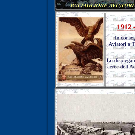
BATTAGLIONE
AVIATORI
1912
In conse
Aviatori a 
Lo dispiegam
aeree dell'A