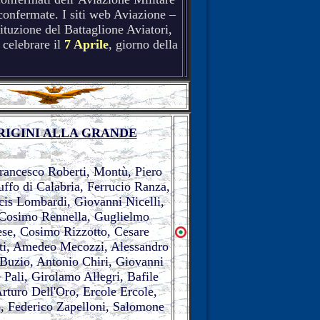
 confermate. I siti web Aviazione –
tituzione del Battaglione Aviatori,
 celebrare il
7 Aprile
, giorno della
RIGINI ALLA GRANDE
rancesco Roberti, Montù, Piero
ffo di Calabria, Ferrucio Ranza,
cis Lombardi, Giovanni Nicelli,
, Cosimo Rennella, Guglielmo
hese, Cosimo Rizzotto, Cesare
tti, Amedeo Mecozzi, Alessandro
Buzio, Antonio Chiri, Giovanni
Pali, Girolamo Allegri, Bafile
turo Dell'Oro, Ercole Ercole,
o, Federico Zapelloni, Salomone