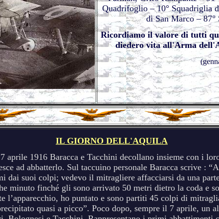
Quadrifoglio – 10° Squadriglia
di San Marco – 87° 
Ricordiamo il valore di tutti qu
diedero vita all'Arma dell'
(genn
IL GIORNO DELL'AQUILA
 7 aprile 1916 Baracca e Tacchini decollano insieme con i lor
esce ad abbatterlo. Sul taccuino personale Baracca scrive : 
i dai suoi colpi; vedevo il mitragliere affacciarsi da una parte
he minuto finché gli sono arrivato 50 metri dietro la coda e so
e l’apparecchio, ho puntato e sono partiti 45 colpi di mitraglia
recipitato quasi a picco”. Poco dopo, sempre il 7 aprile, un 
vari, Bolognesi e Tacchini. Rappresentano i primi abbattimenti