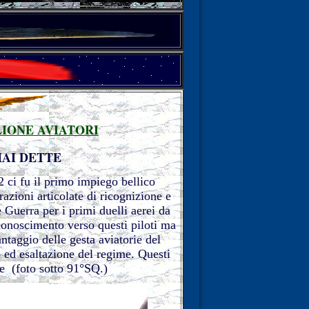
AGLIONE AVIATORI
AI DETTE
 ci fu il primo impiego bellico
razioni articolate di ricognizione e
uerra per i primi duelli aerei da
conoscimento verso questi piloti ma
taggio delle gesta aviatorie del
 ed esaltazione del regime. Questi
e (foto sotto 91°SQ.)