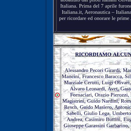
Italiana. Prima del 7 aprile furon
Italiana.it, Aeronautica – Italian
per ricordare ed onorare le prime 
RICORDIAMO ALCUNI
Alessandro Pecori Girardi, Ma
Mancini, Francesco Baracca, Sil
Marziale Cerutti, Luigi Olivar
Alvaro Leonardi, Avet, Gast
Fornaciari, Orazio Pierozzi,
Magistrini, Guido Nardini, Rom
Resch, Guido Masiero, Antonio
Sabelli, Giulio Lega, Umberto
Andrea, Casimiro Buttini, Eu
Giuseppe Garassini Garbarino, 