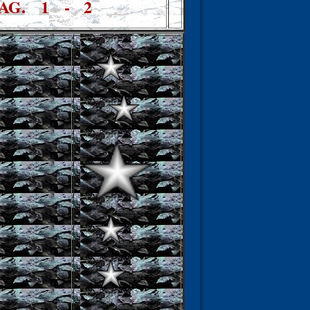
PAG.
1
-
2