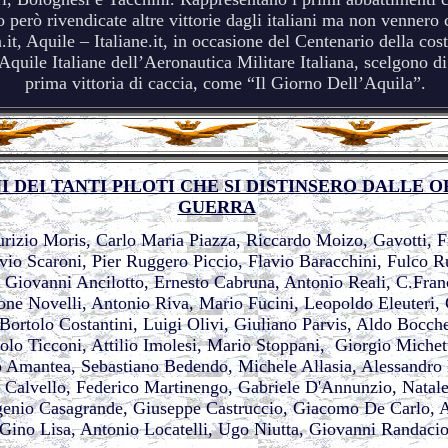
o però rivendicate altre vittorie dagli italiani ma non vennero
a.it, Aquile – Italiane.it, in occasione del Centenario della cos
Aquile Italiane dell’Aeronautica Militare Italiana, scelgono di
prima vittoria di caccia, come “Il Giorno Dell’Aquila”.
 DEI TANTI PILOTI CHE SI DISTINSERO DALLE O
GUERRA
urizio Moris, Carlo Maria Piazza, Riccardo Moizo, Gavotti, F
vio Scaroni, Pier Ruggero Piccio, Flavio Baracchini, Fulco Ru
i, Giovanni Ancilotto, Ernesto Cabruna, Antonio Reali, C.Fran
one Novelli, Antonio Riva, Mario Fucini, Leopoldo Eleuteri
 Bortolo Costantini, Luigi Olivi, Giuliano Parvis, Aldo Bocc
olo Ticconi, Attilio Imolesi, Mario Stoppani, Giorgio Miche
 Amantea, Sebastiano Bedendo, Michele Allasia, Alessandro 
 Calvello, Federico Martinengo, Gabriele D'Annunzio, Natale 
genio Casagrande, Giuseppe Castruccio, Giacomo De Carlo, Ar
Gino Lisa, Antonio Locatelli, Ugo Niutta, Giovanni Randaci