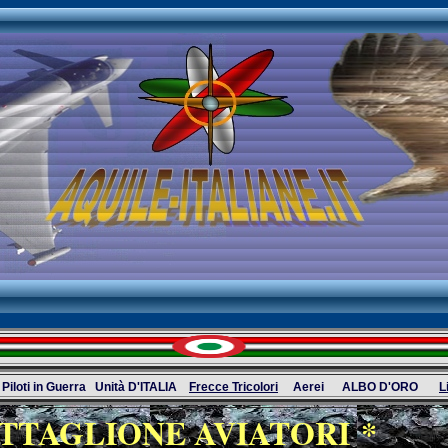
Piloti in Guerra
Unità D'ITALIA
Frecce Tricolori
Aerei
ALBO D'ORO
L
ATTAGLIONE AVIATORI *