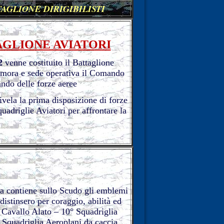
TAGLIONE
DIRIGIBILISTI
TAGLIONE AVIATORI
2
venne costituito il Battaglione
rmora e sede operativa il Comando
ndo delle forze aeree
vela la prima disposizione di forze
uadriglie Aviatori per affrontare la
a contiene sullo Scudo gli emblemi
distinsero per coraggio, abilità ed
 Cavallo Alato – 10° Squadriglia
Squadriglia Aeroplani da caccia,