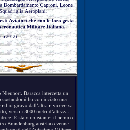
 da Bombardamento Caproni, Leone
Squadriglia Aeroplani.
esti Aviatori che con le loro gesta
Aeronautica Militare Italiana.
aio 2012)
o Nieuport. Baracca intercetta un
“Accostandomi ho cominciato una
 ed io giravo dall’altra e viceversa
tto, verso i 3000 metri d’altezza.
trice. È stato un istante: il nemico
altro Brandenburg austriaco venne
 confermati dell’Aviazione Militare