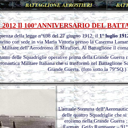
BATTAGLIONE
AEROSTIERI
BAT
 - 2012 Il 100°ANNIVERSARIO DEL BAT
guenza della legge n°698 del 27 giugno 1912, il
1° luglio 191
Torino con sede in via Maria Vittoria presso la Caserma Lama
Militare dell’Aerodromo di Mirafiori. Al Battaglione il coma
anto delle Squadriglie operative prima della Grande Guerra ri
eronautica Militare Italiana che si trasformò nel Battaglione Sq
Grande Guerra. (foto sotto la 79°SQ.)
L'attuale Stemma dell’Aeronautic
delle quattro Squadriglie che si 
eroismo nella Grande Guerra :
Farman, Grifo Rampante – 91° 