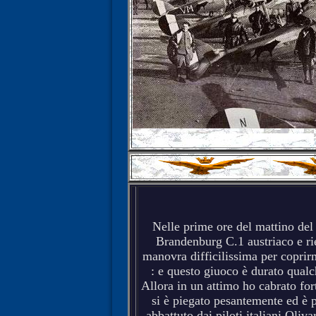
Nelle prime ore del mattino del
Brandenburg C.1 austriaco e ri
manovra difficilissima per coprirm
: e questo giuoco è durato qualc
Allora in un attimo ho cabrato fort
si è piegato pesantemente ed è p
abbattuto dai piloti italiani Oli