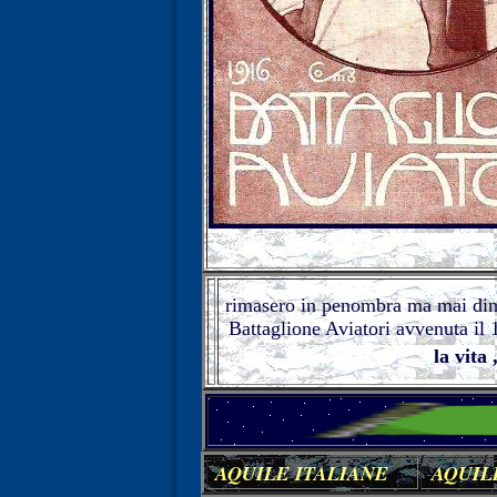
rimasero in penombra ma mai dimen
Battaglione Aviatori avvenuta il
la vita
AQUILE
ITALIANE
AQUIL